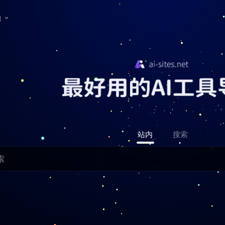
们
站内
搜索