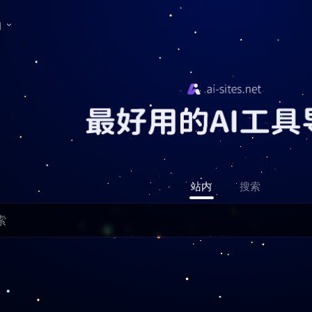
们
站内
搜索