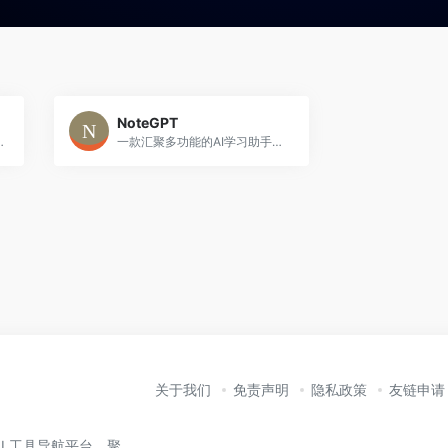
NoteGPT
别适合学生、研究人员和专业人士快速理解长篇文档与查找关键信息。
一款汇聚多功能的AI学习助手，凭借智能摘要、文档翻译和个性化问答等特色，帮助用户高效整理知识，轻松掌握内容。
关于我们
免责声明
隐私政策
友链申请
业的 AI 工具导航平台，聚