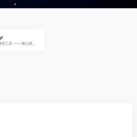
yl
AI 图像增强工具 —— 核心就是把模糊、低清的图片（比如老照片、模糊素材、小图）变成高清图。