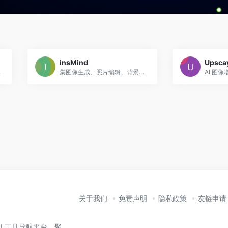
insMind
Upsca
用户，通过简单操作即可实现高质量视觉创作。
集图像生成、照片编辑、背景移除等功能与模板丰富的一体化 AI 平台，适合内容创作者、电商卖家和任何需要快速制作高质量视觉素材的用户。
关于我们
免责声明
隐私政策
友链申请
业的 AI 工具导航平台，聚