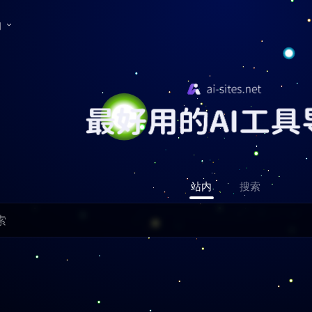
们
站内
搜索