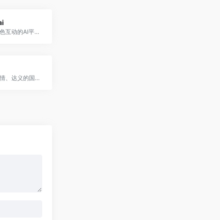
ai
创建与虚拟角色互动的AI平台，支持多语言与定制化对话。
通义是一个通情、达义的国产AI模型，可以帮你解答问题、文档阅读、联网搜索并写作总结