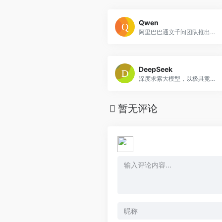
Qwen
阿里巴巴通义千问团队推出的一款旗舰级多模态AI应用，提供强大的图像生成、编辑、语音识别及AI对话能力，开启多模态AI智能创作与AI助手新纪元。
DeepSeek
深度求索大模型，以极具竞争力的价格，提供强大的代码、复杂推理与多轮会话能力，是开发者和内容创作者的高效AI助手。
暂无评论