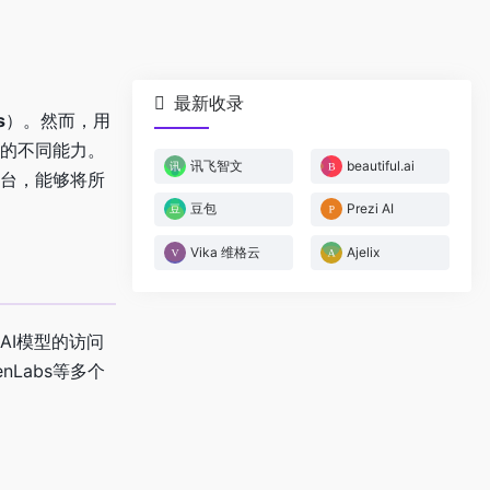
最新收录
s
）。然而，用
模型的不同能力。
讯飞智文
beautiful.ai
平台，能够将所
豆包
Prezi AI
Vika 维格云
Ajelix
多种AI模型的访问
enLabs等多个