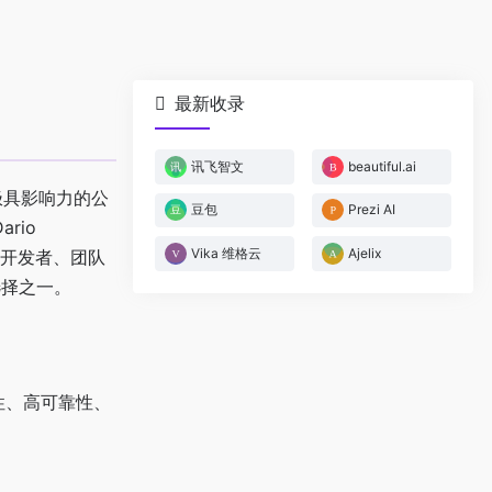
最新收录
讯飞智文
beautiful.ai
领域极具影响力的公
豆包
Prezi AI
rio
Vika 维格云
Ajelix
、开发者、团队
选择之一。
性、高可靠性、