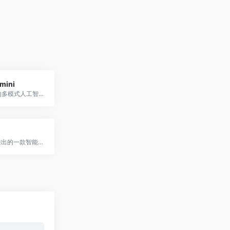
mini
Google推出的多模式人工智能助手
埃隆·马斯克推出的一款智能对话助手。拥有实时网络连接与图像理解能力，结合“叛逆”个性与效率，开启 AI 新交互体验。