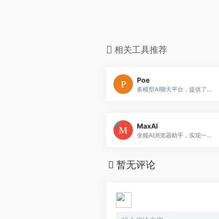
相关工具推荐
Poe
多模型AI聊天平台，提供了一个统一的界面，整合了多个领先的AI模型，满足不同用户的需求。
MaxAI
全能AI浏览器助手，实现一键阅读、写作和搜索加速。集成多模型，轻松完成网页总结、创作与翻译，是提升效率的提效工具。
暂无评论