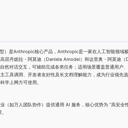
言模型）是Anthropic核心产品，Anthropic是一家在人工智能
I 前高层丹妮拉・阿莫迪（Daniela Amodei）和达里奥・阿莫迪（Da
de主打自然对话交互，可辅助完成各类任务；适用场景覆盖普通用户
自主工具调用、开发者友好性及长文档理解能力，成为行业领先
需科学上网方可使用。
业（如万人团队协作）提供通用 AI 服务，核心优势为 “高安全
景。