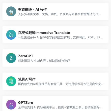
有道翻译・AI 写作
支持多语言文本、文档、网页、音视频等内容的智能翻译写作平台，适用于学习、办公、科研与跨境交流。
沉浸式翻译Immersive Translate
一款集成多种 AI 翻译引擎的浏览器扩展，支持网页、PDF、EPUB、视频字幕等多种内容的双语翻译，帮助用户轻松跨越语言障碍，提升学习与工作效率。
ZeroGPT
精准识别 AI 生成内容，辅助原创与验证
笔灵AI写作
国内领先的AI写作助手与智能工具。无论是学术写作还是商业文案，笔灵AI写作都能快速生成高质量内容，简化您的写作过程。
GPTZero
全球领先的 AI 内容检测平台，提供写作质量分析、抄袭检测等功能，广泛服务于教育、出版、企业合规等场景。