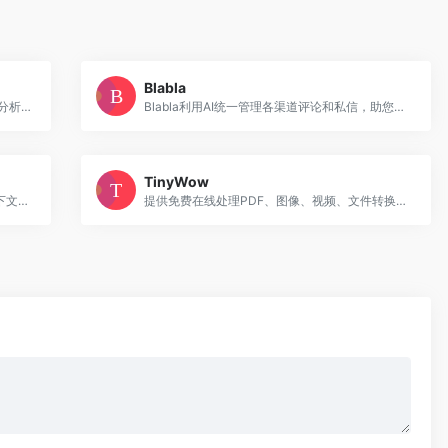
Blabla
全球领先的 AI 内容检测平台，提供写作质量分析、抄袭检测等功能，广泛服务于教育、出版、企业合规等场景。
Blabla利用AI统一管理各渠道评论和私信，助您高效响应并获客。
TinyWow
AI 驱动编辑器，以自然语言编程、多文件上下文感知等功能，将开发者从低效劳动中解放，成为效率利器，。
提供免费在线处理PDF、图像、视频、文件转换以及文本生成等综合性AI平台。