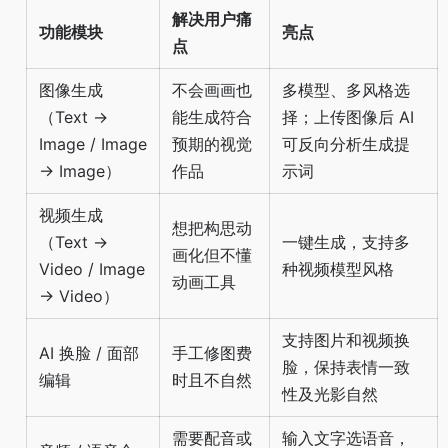
解决用户痛
功能模块
亮点
点
图像生成
不会画画也
多模型、多风格选
（Text →
能生成符合
择；上传图像后 AI
Image / Image
预期的视觉
可反向分析生成提
→ Image）
作品
示词
视频生成
想把构思动
（Text →
一键生成，支持多
画化但不懂
Video / Image
种视频模型风格
动画工具
→ Video）
支持图片和视频换
AI 换脸 / 面部
手工修图费
脸，保持表情一致
编辑
时且不自然
性及光影自然
需要配音或
输入文字选语音，