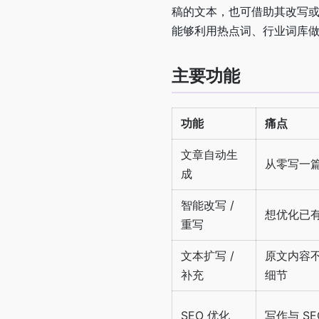
稿的文本，也可借助其改写或
能够利用热点词、行业词库
主要功能
功能
痛点
文章自动生
从零写一
成
智能改写 /
想优化已
重写
文本扩写 /
原文内容
补充
细节
SEO 优化
写作与 SE