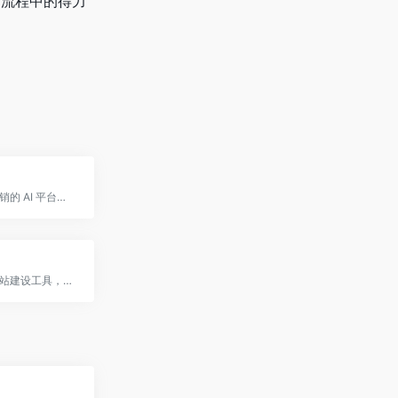
作流程中的得力
专注于品牌营销的 AI 平台，帮助品牌语境管理和自动化内容引擎
一款无代码网站建设工具，提供 550+ 预设模块、SEO 优化、响应式设计与多个计划选项，适合个人、品牌与小企业快速搭建网页、博客或在线商店。