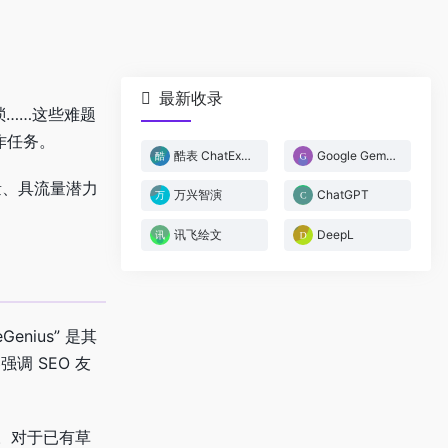
最新收录
琐……这些难题
写作任务。
酷表 ChatExcel
Google Gemini
质量、具流量潜力
万兴智演
ChatGPT
讯飞绘文
DeepL
enius” 是其
 SEO 友
。对于已有草