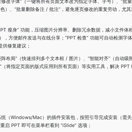
批量修改字体”（一键将所有页面文本改为指定字体、字号）、“批量
辅助色）、“批量删除备注 / 批注”，避免逐页修改的重复劳动，尤
“PPT 瘦身” 功能，压缩图片分辨率、删除冗余数据，减小文件体积
 以内），方便邮件发送与在线分享；“PPT 检查” 功能可自动检测
提供修复建议；
矩阵布局”（快速排列多个文本框 / 图片）、“智能对齐”（自动
”（将指定页面的版式应用到所有页面）等实用工具，解决 PPT
对应系统（Windows/Mac）的插件安装包，按照引导完成安装（需
后重启 PPT 即可在菜单栏看到 “iSlide” 选项；