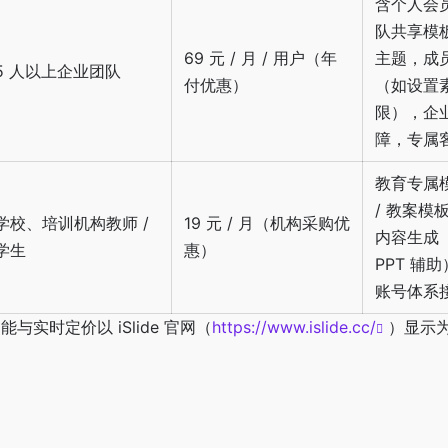
含个人会
队共享模
69 元 / 月 / 用户（年
主题，成
5 人以上企业团队
付优惠）
（如设置
限），企
障，专属
教育专属
/ 教案模
学校、培训机构教师 /
19 元 / 月（机构采购优
内容生成
学生
惠）
PPT 辅
账号体系
实时定价以 iSlide 官网（
https://www.islide.cc/
）显示