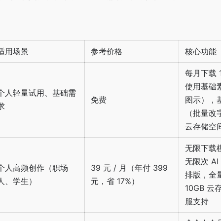
适用场景
参考价格
核心功能
每月下载 
使用基础素
个人轻量试用、基础需
免费
图示），
求
（批量改字
云存储空
无限下载
无限次 AI 
个人高频创作（职场
39 元 / 月（年付 399
排版，全
人、学生）
元，省 17%）
10GB 
服支持