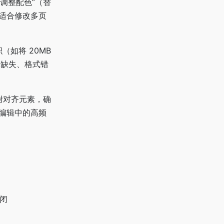
调整配色”（替
其适合修改多页
（如将 20MB
字体缺失、格式错
吸附对齐元素，确
 编辑中的高频
关闭