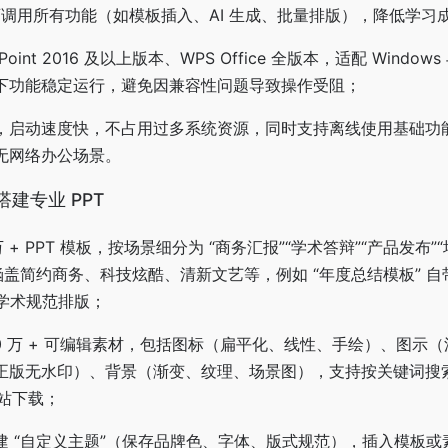
即可调用所有功能（如模板插入、AI 生成、批量排版），降低学习
Point 2016 及以上版本、WPS Office 全版本，适配 Windows
下功能稳定运行，避免因兼容性问题导致操作受阻；
，启动速度快，不占用过多系统资源，同时支持离线使用基础功
无网络办公场景。
搭建专业 PPT
万 + PPT 模板，按场景细分为 “商务汇报”“学术答辩”“产品发布”
涵盖简约商务、科技炫酷、清新文艺等，例如 “年度总结模板” 
合学术规范排版；
50 万 + 可编辑素材，包括图标（扁平化、线性、手绘）、图示
正版无水印）、背景（渐变、纹理、场景图），支持按关键词搜
网站下载；
建 “自定义主题”（保存品牌色、字体、版式规范），插入模板或