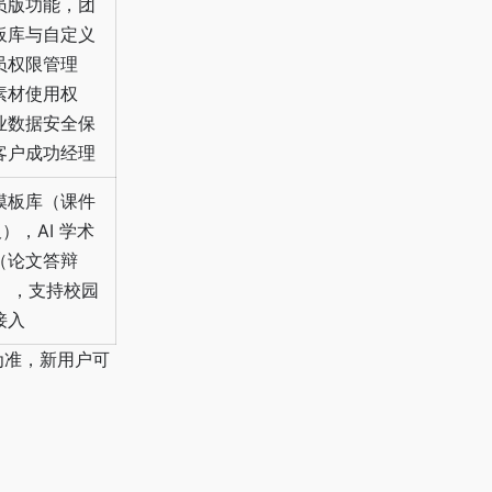
员版功能，团
板库与自定义
员权限管理
素材使用权
业数据安全保
客户成功经理
模板库（课件
板），AI 学术
（论文答辩
助），支持校园
接入
为准，新用户可