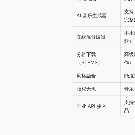
支持 
AI 音乐生成器
完整
不用
在线混音编辑
歌）
分轨下载
高级
（STEMS）
作）
风格融合
能混
版权无忧
音乐
支持
企业 API 接入
品