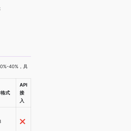
；
%-40%，具
API
持格式
接
入
3
❌