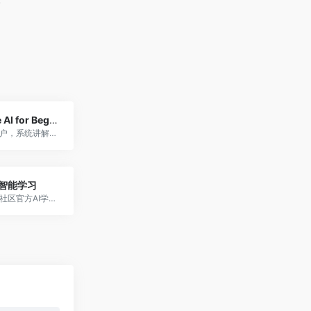
Generative AI for Beginners
面向零基础用户，系统讲解生成式 AI 的原理、模型类型与应用方法，涵盖实践工具、案例与伦理安全，让你快速上手生成式 AI 技术。
智能学习
阿里云开发者社区官方AI学习路线，覆盖数据科学、深度学习、云上AI实践。提供学+测一体化服务，助你快速掌握阿里云AI技术。