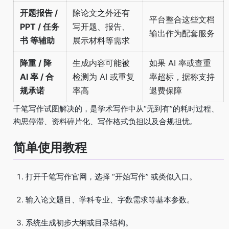
开题报告 /
除论文之外还有
平台整合这些文档
PPT / 任务
写开题、报告、
输出作为配套服务
书 等辅助
展示材料等需求
降重 / 降
生成内容可能被
如果 AI 率或查重
AI 率 / 合
检测为 AI 或重复
率超标，据称支持
规承诺
率高
退费保障
千笔写作试图解决的，是学术写作中从“无到有”的耗时过程、
构思停滞、资料碎片化、写作格式负担以及合规担忧。
简单使用教程
打开千笔写作官网，选择 “开始写作” 或类似入口。
输入论文题目、学科专业、字数需求等基本参数。
系统生成初步大纲或目录结构。