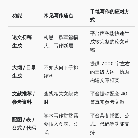
千笔写作的应对方
功能
常见写作痛点
式
平台声称能快速生
论文初稿
构思、撰写篇幅
成较完整的论文草
生成
大、写作断层
稿
提供 2000 字左右
大纲 / 目录
不知从何下手排
的三级大纲，协助
生成
结构
构建文章框架
文献推荐 /
查找相关文献费
平台据称配套 40
参考资料
时
篇真实参考文献
学术写作常常需
平台具备插图、公
配图 / 表 /
要插入图表、公
式、代码等功能支
公式 / 代码
式
持